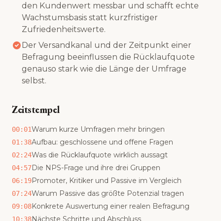
den Kundenwert messbar und schafft echte
Wachstumsbasis statt kurzfristiger
Zufriedenheitswerte.
Der Versandkanal und der Zeitpunkt einer
Befragung beeinflussen die Rücklaufquote
genauso stark wie die Länge der Umfrage
selbst.
Zeitstempel
Warum kurze Umfragen mehr bringen
00:01
Aufbau: geschlossene und offene Fragen
01:38
Was die Rücklaufquote wirklich aussagt
02:24
Die NPS-Frage und ihre drei Gruppen
04:57
Promoter, Kritiker und Passive im Vergleich
06:19
Warum Passive das größte Potenzial tragen
07:24
Konkrete Auswertung einer realen Befragung
09:08
Nächste Schritte und Abschluss
10:38