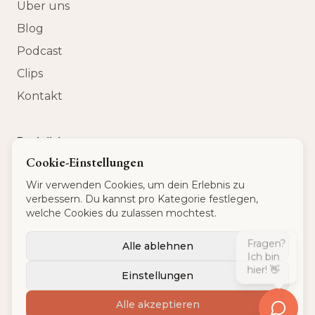
Über uns
Blog
Podcast
Clips
Kontakt
Rechtliches
Cookie-Einstellungen
Datenschutz
Wir verwenden Cookies, um dein Erlebnis zu
AGB
verbessern. Du kannst pro Kategorie festlegen,
Impressum
welche Cookies du zulassen mochtest.
USt-IdNr
:
DE 320 540 875
Fragen?
Alle ablehnen
Ich bin
hier! 👋
Einstellungen
© 2026 Kunden Erlebnis
Alle akzeptieren
Powered by
Identity First Media