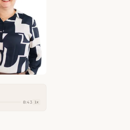
8:43
1
x