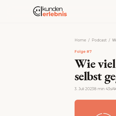
Zum Inhalt springen
Home
/
Podcast
/
Wi
Folge
#
7
Wie vie
selbst 
3. Juli 2023
8 min 43s
Ak