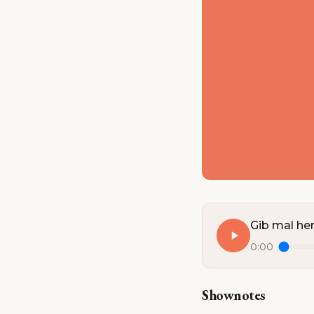
Gib mal he
0:00
Shownotes