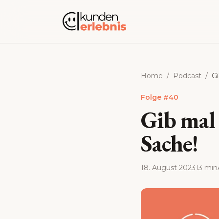
Zum Inhalt springen
Home
/
Podcast
/
G
Folge
#
40
Gib mal
Sache!
18. August 2023
13 min